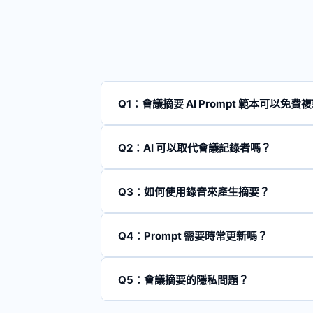
Q1：會議摘要 AI Prompt 範本可以免費
這些 Prompt 範本都可以免費複製使用
環。若你想進一步讓會議流程更高效，可以預約
Q2：AI 可以取代會議記錄者嗎？
AI 可以大幅減少記錄者的工作量，但目前仍
承擔 80-90% 的整理工作。
Q3：如何使用錄音來產生摘要？
建議使用具有即時轉文字功能的會議工具（如 Goo
上傳到 Whisper 等語音轉文字工具轉換成文
Q4：Prompt 需要時常更新嗎？
需要。當企業的會議格式、待辦追蹤系統或責任人
Q5：會議摘要的隱私問題？
需要注意：會議內容可能含有商業敏感資訊。建