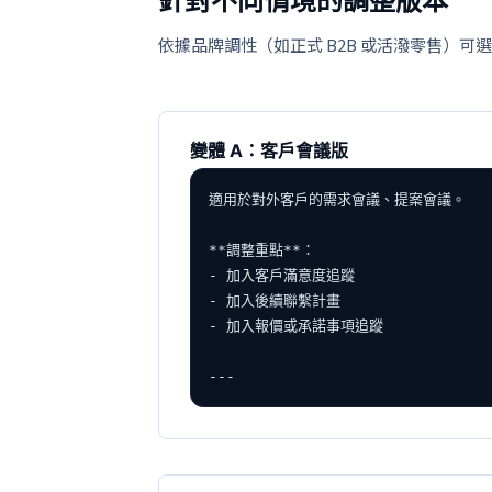
針對不同情境的調整版本
依據品牌調性（如正式 B2B 或活潑零售）可
變體 A：客戶會議版
適用於對外客戶的需求會議、提案會議。

**調整重點**：

- 加入客戶滿意度追蹤

- 加入後續聯繫計畫

- 加入報價或承諾事項追蹤

---