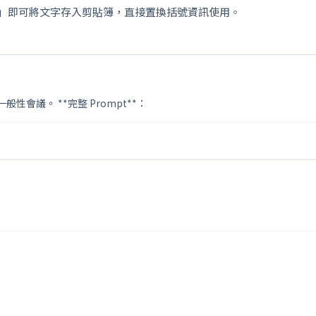
」即可將文字存入剪貼簿，直接置換括號資訊使用。
會議。 **完整 Prompt**：