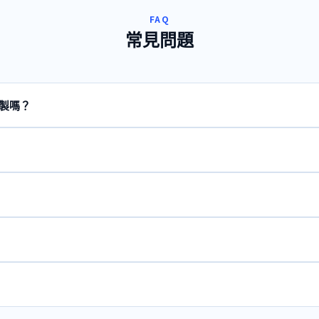
FAQ
常見問題
複製嗎？
。躍創整理的範本是希望幫助台灣企業提升會議效率，讓每個人都能快速理
 AI 會議流程評估。
需要人工審核與確認。建議讓 AI 處理「初稿整理」，由主持人或記錄者審
gle Meet、Microsoft Teams、Zoom），會議結束後直接將文
字。
標示方式有變更時，都需要同步更新 Prompt。建議每半年檢視一次 P
議使用企業內部部署的 AI 模型或具有保密協議的 AI 服務。對於高