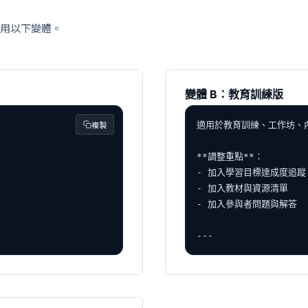
選用以下變體。
變體 B：教育訓練版
複製
適用於教育訓練、工作坊、內
**調整重點**：

- 加入學習目標達成度追蹤

- 加入教材與資源清單

- 加入參與者問題與解答

---