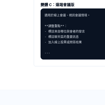
變體 C：遠端會議版
適用於線上會議、視訊會議情境。

**調整重點**：

- 標註來自哪位與會者的發言

- 標註聊天區的重要訊息

- 加入線上投票或問答結果

---