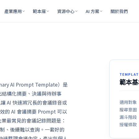
產業應用
範本庫
資源中心
AI 方案
關於我們
TEMPLAT
範本基
ry AI Prompt Template）是
產出結構化摘要、決議與待辦事
以讓 AI 快速將冗長的會議錄音或
適用對象
搜尋意圖
AI 會議摘要 Prompt 可以
漏斗階段
台灣企業最常見的會議記錄問題是：
授權條款
制、後續難以查詢。一套好的
I 幫你快速整理會議內容，產出每個人