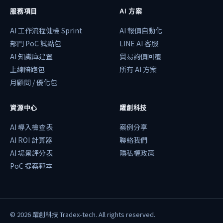
服務項目
AI 方案
AI 工作流程健檢 Sprint
AI 報價自動化
部門 PoC 試點包
LINE AI 客服
AI 知識庫建置
貿易詢價回覆
上線陪跑包
所有 AI 方案
月顧問 / 優化包
資源中心
躍創科技
AI 導入檢查表
案例分享
AI ROI 計算器
聯絡我們
AI 場景評分表
隱私權政策
PoC 提案範本
©
2026
躍創科技 Tradex-tech. All rights reserved.