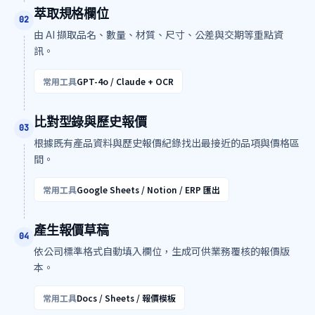
萃取規格欄位
0
2
由 AI 擷取品名、數量、材質、尺寸、公差與交期等重點資
訊。
常用工具
GPT-4o / Claude + OCR
比對型錄與歷史報價
0
3
根據既有產品資料與歷史報價紀錄找出最接近的品項與價格區
間。
常用工具
Google Sheets / Notion / ERP 匯出
產生報價草稿
0
4
依公司標準格式自動填入欄位，生成可供業務覆核的報價版
本。
常用工具
Docs / Sheets / 報價模板