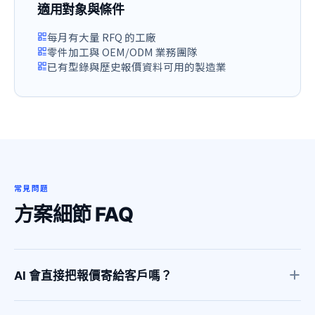
適用對象與條件
每月有大量 RFQ 的工廠
零件加工與 OEM/ODM 業務團隊
已有型錄與歷史報價資料可用的製造業
常見問題
方案細節 FAQ
AI 會直接把報價寄給客戶嗎？
不建議。正確做法是 AI 先產生草稿，再由業務人工覆核價