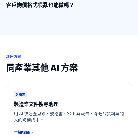
格、交期與特殊條件後送出。
客戶詢價格式很亂也能做嗎？
可以，但需要先設計「待確認欄位」機制，讓 AI 在資訊不足
時標記缺漏，而不是自行猜測。
延伸方案
同產業其他 AI 方案
製造業
製造業文件搜尋助理
用 AI 快速查型錄、規格書、SOP 與報告，降低找資料與問
人的時間成本。
了解詳情