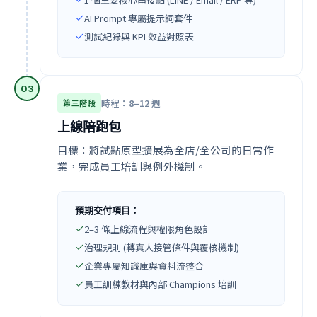
AI Prompt 專屬提示詞套件
測試紀錄與 KPI 效益對照表
0
3
時程：8–12 週
第三階段
上線陪跑包
目標：將試點原型擴展為全店/全公司的日常作
業，完成員工培訓與例外機制。
預期交付項目：
2–3 條上線流程與權限角色設計
治理規則 (轉真人接管條件與覆核機制)
企業專屬知識庫與資料流整合
員工訓練教材與內部 Champions 培訓