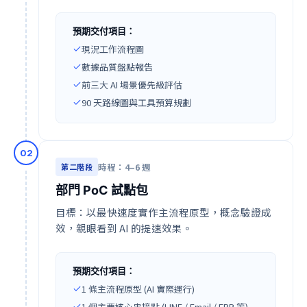
預期交付項目：
現況工作流程圖
數據品質盤點報告
前三大 AI 場景優先級評估
90 天路線圖與工具預算規劃
0
2
時程：4–6 週
第二階段
部門 PoC 試點包
目標：以最快速度實作主流程原型，概念驗證成
效，親眼看到 AI 的提速效果。
預期交付項目：
1 條主流程原型 (AI 實際運行)
1 個主要核心串接點 (LINE / Email / ERP 等)