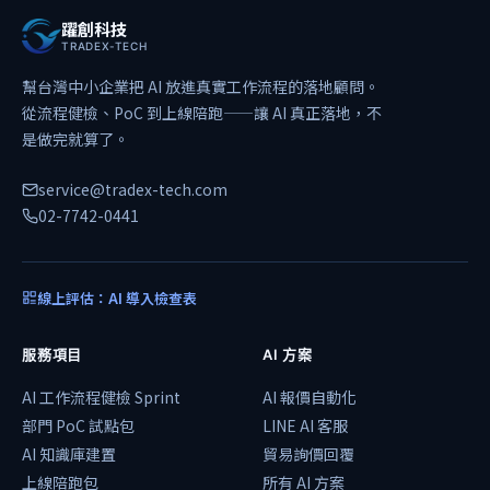
躍創科技
TRADEX-TECH
幫台灣中小企業把 AI 放進真實工作流程的落地顧問。
從流程健檢、PoC 到上線陪跑——讓 AI 真正落地，不
是做完就算了。
service@tradex-tech.com
02-7742-0441
線上評估：AI 導入檢查表
服務項目
AI 方案
AI 工作流程健檢 Sprint
AI 報價自動化
部門 PoC 試點包
LINE AI 客服
AI 知識庫建置
貿易詢價回覆
上線陪跑包
所有 AI 方案