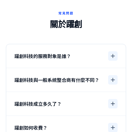
常見問題
關於躍創
躍創科技的服務對象是誰？
躍創科技專為台灣 10-200 人的中小企業提供 AI 工作
流程導入顧問服務。我們幫助資源有限但希望實際看
躍創科技與一般系統整合商有什麼不同？
到成效達到落地應用的企業，從一條流程開始真正用
起 AI。
我們不是系統整合商，也不是軟體代理商。我們是一
家 AI 顧問公司，專注於找出「做了最有感」的那條流
躍創科技成立多久了？
程，讓你從概念到實際使用，而不是交付文件或系
統。
躍創科技成立於 2018 年，已服務超過 50 家企業，涵
蓋 8 個產業。
躍創如何收費？