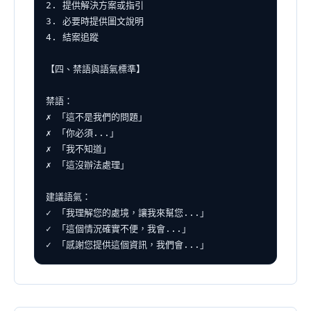
2. 提供解決方案或指引

3. 必要時提供圖文說明

4. 結案追蹤

【四、禁語與語氣標準】

禁語：

✗ 「這不是我們的問題」

✗ 「你必須...」

✗ 「我不知道」

✗ 「這沒辦法處理」

建議語氣：

✓ 「我理解您的處境，讓我來幫您...」

✓ 「這個情況確實不便，我會...」

✓ 「感謝您提供這個資訊，我們會...」