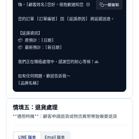
一鍵複製
嗨，[顧客姓名]您好，很抱歉通知您 😔

您的訂單 [訂單編號] 因 [延誤原因] 將延遲送達。

【延誤資訊】

📦 原預計：[日期]

📦 最新預計：[新日期]

我們正在積極處理中，感謝您的耐心等候！🙏

如有任何問題，歡迎告訴我～

[品牌名稱]
情境五：退貨處理
**適用時機**：顧客申請退貨或物流異常導致需要退貨
LINE 版本
Email 版本