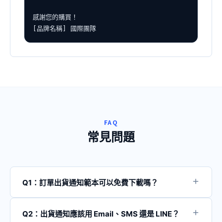
感謝您的購買！

[品牌名稱] 國際團隊
FAQ
常見問題
Q1：訂單出貨通知範本可以免費下載嗎？
這些範本都可以免費下載或複製使用。躍創整理的範本是
希望幫助台灣電商與零售業者更有效率地管理訂單物流通
Q2：出貨通知應該用 Email、SMS 還是 LINE？