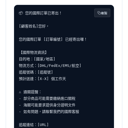
複製
📦 您的國際訂單已寄出！

[顧客姓名]您好，

您的國際訂單 [訂單編號] 已經寄出囉！

【國際物流資訊】

目的地：[國家/地區]

物流方式：[DHL/FedEx/EMS/航空]

追蹤號碼：[追蹤號]

預計送達：[X-X] 個工作天

⚠️ 通關提醒：

- 部分商品可能需要繳納進口關稅

- 海關可能要求提供身分證明文件

- 如有問題，請聯繫我們的國際客服

追蹤連結：[URL]
