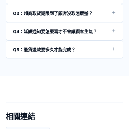
知，屬於內容型服務的一環。若你想進一步了解如何用 AI
建議三種管道搭配使用： - **Email**：詳細資訊、發票
自動化訂單管理，可以了解我們的 AI 訂單管理系統。
附件、追蹤連結 - **SMS**：重要節點提醒（到貨、取貨
Q3：超商取貨期限到了顧客沒取怎麼辦？
期限） - **LINE**：互動性高、即時性強（台灣 LINE 滲
依《消費者保護法》規定，網購商品到貨後消費者有 7 天
透率高） 根據你的顧客資料完整度與成本考量選擇。顧客
猶豫期。若超商取貨期限到期顧客未取，商品退回後可扣
Q4：延誤通知要怎麼寫才不會讓顧客生氣？
資料完整時建議全部發送，不完整時優先 Email + SMS。
除運費後退款。建議在期限前發送一次提醒，降低未取
延誤通知的關鍵是「第一句就要道歉」，不要先解釋原
率。
因。道歉後簡短說明原因與補救措施。最重要的是提供具
Q5：退貨退款要多久才能完成？
體的新預計時間，不要讓顧客繼續猜測。
根據《消費者保護法》，業者收到退貨商品後，應於 7 天
內退款。實際上多數電商會在收到商品確認無損後，於 7-
14 工作天內完成退款至原付款方式。 ---
相關連結