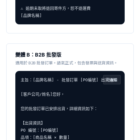
⚠️ 逾期未取將退回寄件方，恕不退運費

[品牌名稱]
變體 B：B2B 批發版
適用於 B2B 批發訂單。語氣正式，包含發票與送貨資訊。
複製
主旨：[品牌名稱] - 批發訂單 [PO編號] 出貨通知

[客戶公司/姓名]您好，

您的批發訂單已安排出貨，詳細資訊如下：

【出貨資訊】

PO 編號：[PO編號]

品項：[商品名稱 × 數量]
