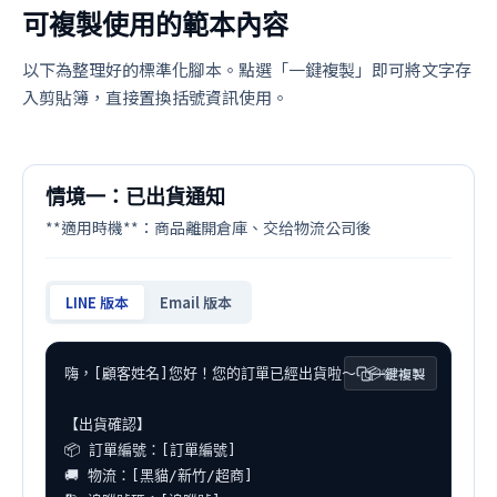
可複製使用的範本內容
以下為整理好的標準化腳本。點選「一鍵複製」即可將文字存
入剪貼簿，直接置換括號資訊使用。
情境一：已出貨通知
**適用時機**：商品離開倉庫、交给物流公司後
LINE 版本
Email 版本
一鍵複製
嗨，[顧客姓名]您好！您的訂單已經出貨啦～ 📦✨

【出貨確認】

📦 訂單編號：[訂單編號]

🚚 物流：[黑貓/新竹/超商]
