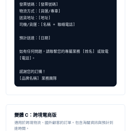
發票號碼：[發票號碼]

物流方式：[貨運/專車]

送貨地址：[地址]

司機/貨運：[名稱 + 聯絡電話]

預計送達：[日期]

如有任何問題，請聯繫您的專屬業務 [姓名] 或致電 
[電話]。

感謝您的訂購！

[品牌名稱] 業務團隊
變體 C：跨境電商版
適用於跨境物流、國外顧客的訂單。包含海關資訊與預計到
達時間。