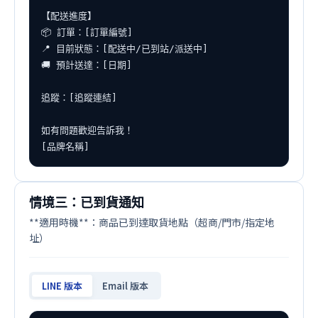
【配送進度】

📦 訂單：[訂單編號]

📍 目前狀態：[配送中/已到站/派送中]

🚚 預計送達：[日期]

追蹤：[追蹤連結]

如有問題歡迎告訴我！

[品牌名稱]
情境三：已到貨通知
**適用時機**：商品已到達取貨地點（超商/門市/指定地
址）
LINE 版本
Email 版本