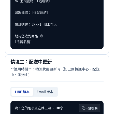
🔢 追蹤號碼：[追蹤號]

追蹤連結：[追蹤連結]

預計送達：[X-X] 個工作天

期待您收到商品 😊

[品牌名稱]
情境二：配送中更新
**適用時機**：物流狀態更新時（如已到轉運中心、配送
中、派送中）
LINE 版本
Email 版本
一鍵複製
嗨！您的包裹正在路上囉～ 🚚📦
