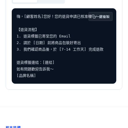
一鍵複製
嗨，[顧客姓名]您好！您的退貨申請已核准囉 ✅

【退貨流程】

1. 退貨標籤已寄至您的 Email

2. 請於 [日期] 前將商品包裝好寄出

3. 我們確認商品後，於 [7-14 工作天] 完成退款

退貨標籤連結：[連結]

如有問題歡迎告訴我～

[品牌名稱]
範本變體