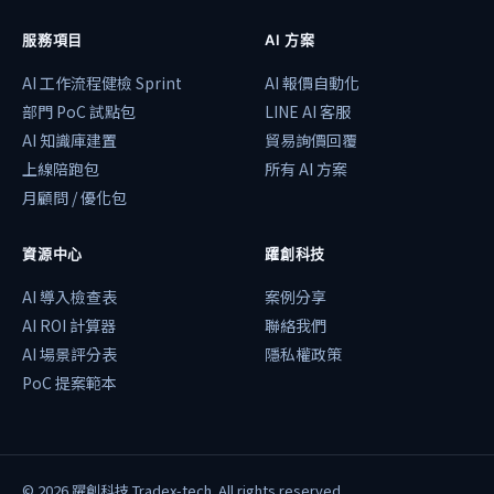
服務項目
AI 方案
AI 工作流程健檢 Sprint
AI 報價自動化
部門 PoC 試點包
LINE AI 客服
AI 知識庫建置
貿易詢價回覆
上線陪跑包
所有 AI 方案
月顧問 / 優化包
資源中心
躍創科技
AI 導入檢查表
案例分享
AI ROI 計算器
聯絡我們
AI 場景評分表
隱私權政策
PoC 提案範本
©
2026
躍創科技 Tradex-tech. All rights reserved.