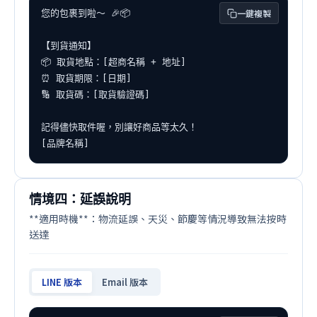
一鍵複製
您的包裹到啦～ 🎉📦

【到貨通知】

📦 取貨地點：[超商名稱 + 地址]

⏰ 取貨期限：[日期]

🔢 取貨碼：[取貨驗證碼]

記得儘快取件喔，別讓好商品等太久！

[品牌名稱]
情境四：延誤說明
**適用時機**：物流延誤、天災、節慶等情況導致無法按時
送達
LINE 版本
Email 版本