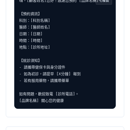
複製
嗨，[顧客姓名]您好！感謝您預約 [品牌名稱]。

【預約資訊】

科別：[科別名稱]

醫師：[醫師姓名]

日期：[日期]

時間：[時間]

地點：[診所地址]

【就診須知】

- 請攜帶健保卡與身分證件

- 如為初診，請提早 [X分鐘] 報到

- 若有服用藥物，請攜帶藥單

如有問題，歡迎致電 [診所電話]。

[品牌名稱] 關心您的健康