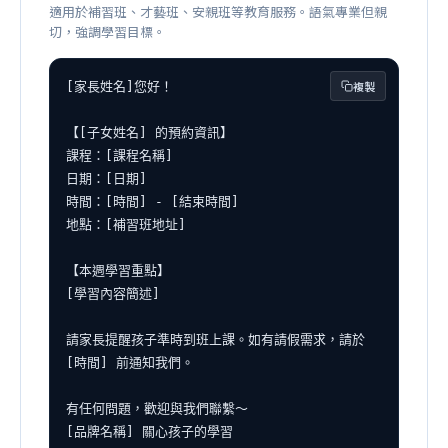
適用於補習班、才藝班、安親班等教育服務。語氣專業但親
切，強調學習目標。
複製
[家長姓名]您好！

【[子女姓名] 的預約資訊】

課程：[課程名稱]

日期：[日期]

時間：[時間] - [結束時間]

地點：[補習班地址]

【本週學習重點】

[學習內容簡述]

請家長提醒孩子準時到班上課。如有請假需求，請於 
[時間] 前通知我們。

有任何問題，歡迎與我們聯繫～

[品牌名稱] 關心孩子的學習