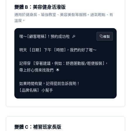
變體 B：美容健身活潑版
適用於健身房、瑜伽教室、美容美髮等服務。語氣輕鬆、有
溫度。
複製
嘿～[顧客暱稱]！預約成功啦 🎉

明天 [日期] 下午 [時間]，我們約好了喔～

記得穿 [穿著建議，例如：舒適運動服/輕便服裝]，
帶上好心情來找我們 🌟

如果時間有變，記得提前告訴我喲！

[品牌名稱] 小幫手
變體 C：補習班家長版