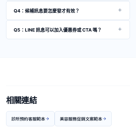
第一次 No-Show 可以發送友善的關心訊息並邀請重新預
醒效果
約；若是常態性 No-Show，可以考慮收取定金或設定
Q4：候補訊息要怎麼發才有效？
No-Show 政策（超過 X 次 No-Show 將影響優先預約
候補遞補的關鍵是「速度」——有空檔時要立即通知候補
權）。建議將此情境加入 LINE 範本中，確保處理的標準
名單上的顧客。先打電話，再發 LINE 訊息，確認意願後
Q5：LINE 訊息可以加入優惠券或 CTA 嗎？
化。
立即鎖定時段。建議維持 3-5 人的候補名單，避免空班損
可以。在預約確認或提醒訊息中適度加入「推薦朋友享優
失。
惠」或「下次消費折扣券」等 CTA，不僅不會造成打擾，
還能提升顧客的回訪意願與推薦動機。建議每季調整優惠
內容，保持新鮮感。 ---
相關連結
診所預約客服範本
美容服務促銷文案範本