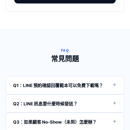
FAQ
常見問題
Q1：LINE 預約確認回覆範本可以免費下載嗎？
這些範本都可以免費下載或複製使用。躍創整理的範本是
希望幫助台灣的預約制服務業者更有效率地管理預約流
Q2：LINE 訊息要什麼時候發送？
程，屬於內容型服務的一環。若你想進一步了解如何用 AI
建議的發送時機如下： - **預約確認**：顧客完成預約後
自動化預約管理，可以了解我們的 AI 預約管理系統。
立即發送 - **前一天提醒**：下午 3-5 點發送，讓顧客有
Q3：如果顧客 No-Show（未到）怎麼辦？
時間安排 - **當日提醒**：上午 9-10 點發送，起到最終提