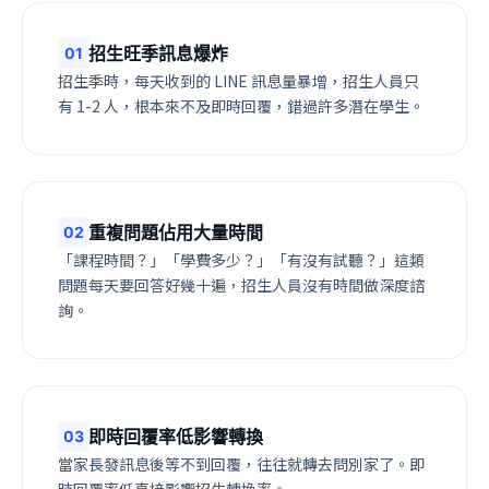
招生旺季訊息爆炸
0
1
招生季時，每天收到的 LINE 訊息量暴增，招生人員只
有 1-2 人，根本來不及即時回覆，錯過許多潛在學生。
重複問題佔用大量時間
0
2
「課程時間？」「學費多少？」「有沒有試聽？」這類
問題每天要回答好幾十遍，招生人員沒有時間做深度諮
詢。
即時回覆率低影響轉換
0
3
當家長發訊息後等不到回覆，往往就轉去問別家了。即