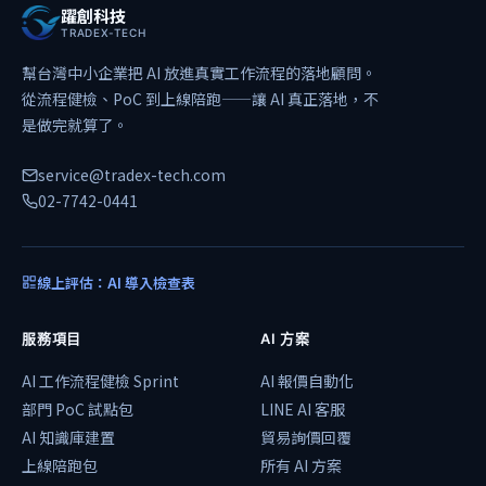
躍創科技
TRADEX-TECH
幫台灣中小企業把 AI 放進真實工作流程的落地顧問。
從流程健檢、PoC 到上線陪跑——讓 AI 真正落地，不
是做完就算了。
service@tradex-tech.com
02-7742-0441
線上評估：AI 導入檢查表
服務項目
AI 方案
AI 工作流程健檢 Sprint
AI 報價自動化
部門 PoC 試點包
LINE AI 客服
AI 知識庫建置
貿易詢價回覆
上線陪跑包
所有 AI 方案